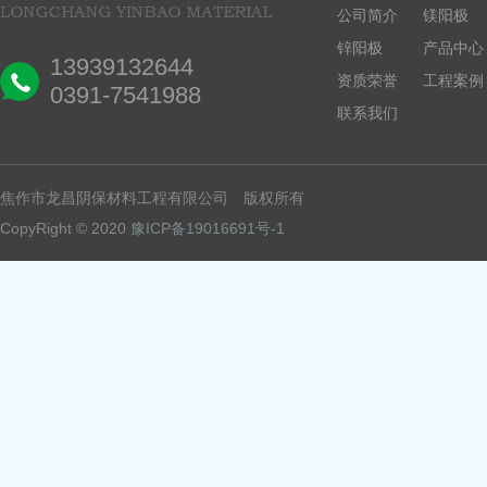
公司简介
镁阳极
锌阳极
产品中心
13939132644
资质荣誉
工程案例
0391-7541988
联系我们
焦作市龙昌阴保材料工程有限公司 版权所有
CopyRight © 2020
豫ICP备19016691号-1