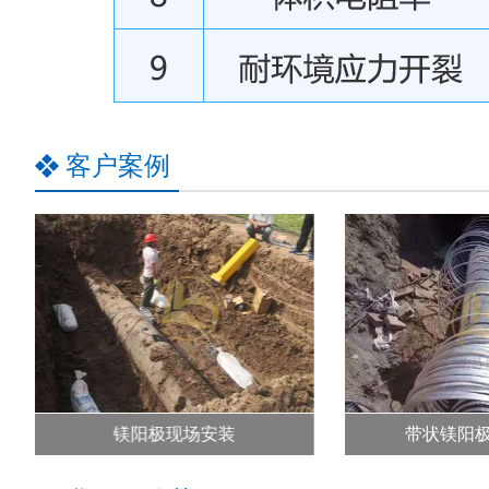
客户案例
聚乙烯补伤片
补伤片
补伤片描述 我公司生产的补伤片，主要用于管道磕
镁阳极现场安装
带状镁阳