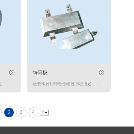
锌阳极
压载水舱用锌合金牺牲阳极描述 我公司的锌铝镉系
压载水舱用锌合金牺牲阳极描述 我公司的锌铝镉系
2
3
4